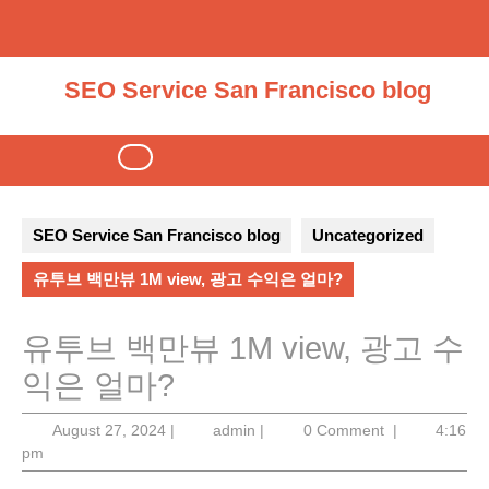
Skip
to
content
SEO Service San Francisco blog
Open
Button
SEO Service San Francisco blog
Uncategorized
유투브 백만뷰 1M view, 광고 수익은 얼마?
유투브 백만뷰 1M view, 광고 수
익은 얼마?
August
admin
August 27, 2024
|
admin
|
0 Comment
|
4:16
27,
pm
2024