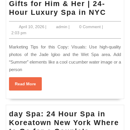
Gifts for Him & Her | 24-
Perfe
Hour Luxury Spa in NYC
Summ
April
admin
April 10, 2026
|
admin
|
0 Comment
|
Welln
10,
2:03 pm
Gifts
2026
for
Marketing Tips for this Copy: Visuals: Use high-quality
Him
photos of the Jade Igloo and the Wet Spa area. Add
“Summer” elements like a cool cucumber water image or a
&
person
Her
|
Read
Read More
24-
More
Hour
Luxur
day Spa: 24 Hour Spa in
Spa
Koreatown New York Where
in