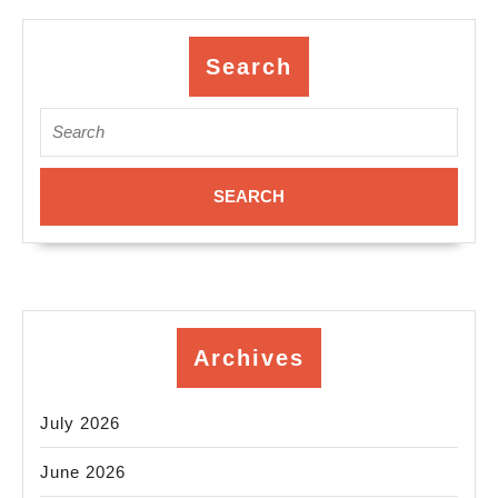
CA
Prototype
Search
and
Search
Production
for:
CNC
Milling
Archives
July 2026
June 2026