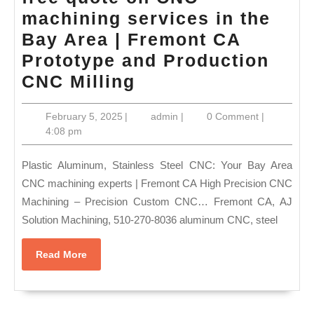
for
machining services in the
a
Bay Area | Fremont CA
Couple’s
Prototype and Production
Massage
free
CNC Milling
in
quote
New
February
admin
February 5, 2025
|
admin
|
0 Comment
|
on
York
5,
4:08 pm
CNC
2025
City,
machining
Plastic Aluminum, Stainless Steel CNC: Your Bay Area
juvenex
services
CNC machining experts | Fremont CA High Precision CNC
spa
Machining – Precision Custom CNC… Fremont CA, AJ
in
in
Solution Machining, 510-270-8036 aluminum CNC, steel
the
New
Bay
York
Read
Read More
Area
More
Manhattan
|
NYC
Fremont