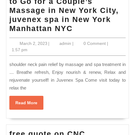
to Go for a Couple’s
NYC
Massage in New York City,
juvenex spa in New York
day
Manhattan NYC
Spa:
March
admin
March 2, 2023
|
admin
|
0 Comment
|
24
2,
1:57 pm
Hour
2023
Spa
shoulder neck pain relief by massage and spa treatment in
in
… Breathe refresh, Enjoy nourish & renew, Relax and
rejuvenate yourself! in Juvenex Spa Come visit today to
Koreatown
relax the
New
York
Read
Read More
Where
More
to
Go
free quote on CNC